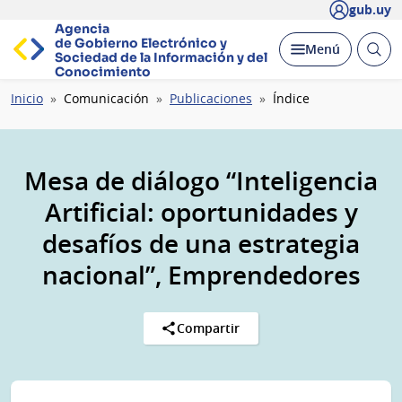
gub.uy
Agencia
de Gobierno Electrónico y
Abrir
Desplegar
Menú
Sociedad de la
Información y del
busc
Conocimiento
Ruta
Inicio
Comunicación
Publicaciones
Índice
de
navegación
Mesa de diálogo “Inteligencia
Artificial: oportunidades y
desafíos de una estrategia
nacional”, Emprendedores
Compartir