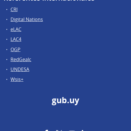
CRI
Digital Nations
eLAC
LAC4
OGP
RedGealc
UNDESA
Wsis+
gub.uy