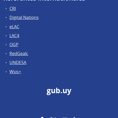
CRI
Digital Nations
eLAC
LAC4
OGP
RedGealc
UNDESA
Wsis+
gub.uy