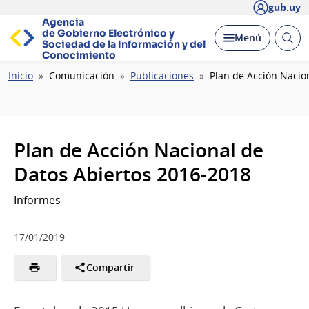
gub.uy
Agencia
de Gobierno Electrónico y
Abrir
Desplegar
Menú
Sociedad de la
Información y del
busc
Conocimiento
Ruta
Inicio
Comunicación
Publicaciones
Plan de Acción Nacio
de
navegación
Plan de Acción Nacional de
Datos Abiertos 2016-2018
Informes
17/01/2019
Compartir