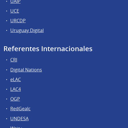
UAIP
UCE
URCDP
Uruguay Digital
Referentes Internacionales
CRI
Digital Nations
eLAC
LAC4
OGP
RedGealc
UNDESA