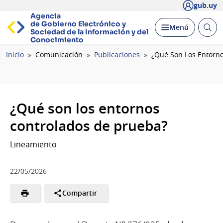
gub.uy
Agencia
de Gobierno Electrónico y
Abrir
Desplegar
Menú
Sociedad de la
Información y del
busc
Conocimiento
Ruta
Inicio
Comunicación
Publicaciones
¿Qué Son Los Entorn
de
navegación
¿Qué son los entornos
controlados de prueba?
Lineamiento
22/05/2026
Compartir