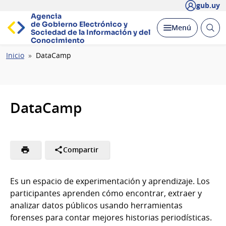
gub.uy
Agencia
de Gobierno Electrónico y
Abrir
Desplegar
Menú
Sociedad de la
Información y del
busc
Conocimiento
Ruta
Inicio
DataCamp
de
navegación
DataCamp
Compartir
Es un espacio de experimentación y aprendizaje. Los
participantes aprenden cómo encontrar, extraer y
analizar datos públicos usando herramientas
forenses para contar mejores historias periodísticas.