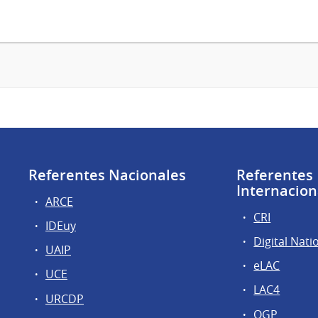
Referentes Nacionales
Referentes
Internacion
ARCE
CRI
IDEuy
Digital Nati
UAIP
eLAC
UCE
LAC4
URCDP
OGP