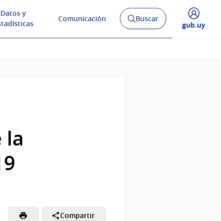
Datos y
Comunicación
Buscar
Abrir
stadísticas
Desplegar
gub.uy
buscador
menú
y
de
 la
19
Compartir