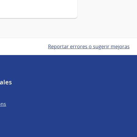
Reportar errores o sugerir mejoras
ales
ons