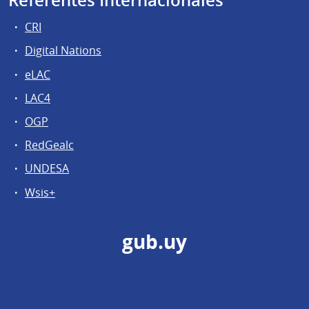
Referentes Internacionales
CRI
Digital Nations
eLAC
LAC4
OGP
RedGealc
UNDESA
Wsis+
gub.uy