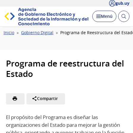
gub.uy
Agencia
de Gobierno Electrónico y
Abrir
Desplegar
Menú
Sociedad de la
Información y del
busc
Conocimiento
Ruta
Inicio
Gobierno Digital
Programa de Reestructura del Estad
de
navegación
Programa de reestructura del
Estado
Compartir
El propósito del Programa es diseñar las
organizaciones del Estado para mejorar la gestión
pública, orientando a quienes trabajan en la función