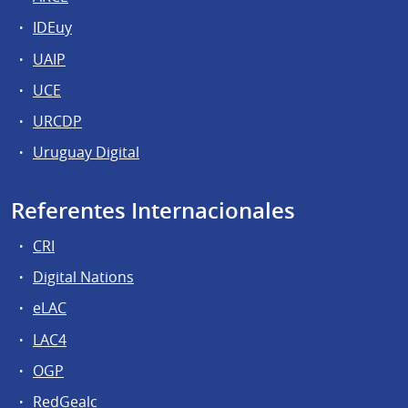
IDEuy
UAIP
UCE
URCDP
Uruguay Digital
Referentes Internacionales
CRI
Digital Nations
eLAC
LAC4
OGP
RedGealc