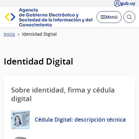
gub.uy
Agencia
de Gobierno Electrónico y
Abrir
Desplegar
Menú
Sociedad de la
Información y del
busc
Conocimiento
Ruta
Inicio
Identidad Digital
de
navegación
Identidad Digital
Sobre identidad, firma y cédula
digital
Cédula Digital: descripción técnica