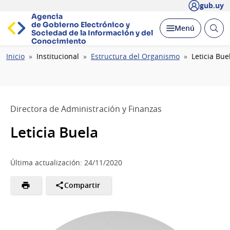
gub.uy
Agencia
de Gobierno Electrónico y
Abrir
Desplegar
Menú
Sociedad de la
Información y del
busc
Conocimiento
Ruta
Inicio
Institucional
Estructura del Organismo
Leticia Bue
de
navegación
Directora de Administración y Finanzas
Leticia Buela
Última actualización: 24/11/2020
Compartir