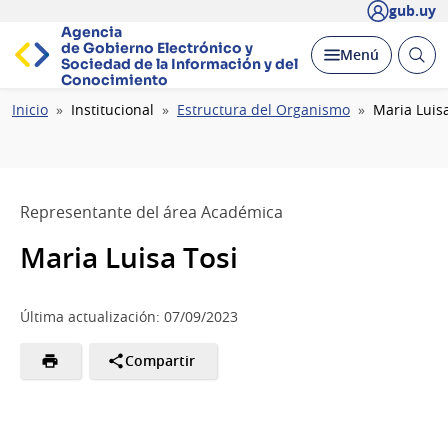
gub.uy
Agencia
de Gobierno Electrónico y
Abrir
Desplegar
Menú
Sociedad de la
Información y del
busc
Conocimiento
Ruta
Inicio
Institucional
Estructura del Organismo
Maria Luisa
de
navegación
Representante del área Académica
Maria Luisa Tosi
Última actualización: 07/09/2023
Compartir