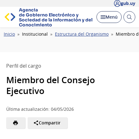
gub.uy
Agencia
de Gobierno Electrónico y
Abrir
Desplegar
Menú
Sociedad de la
Información y del
busc
Conocimiento
Ruta
Inicio
Institucional
Estructura del Organismo
Miembro de
de
navegación
Perfil del cargo
Miembro del Consejo
Ejecutivo
Última actualización: 04/05/2026
Compartir