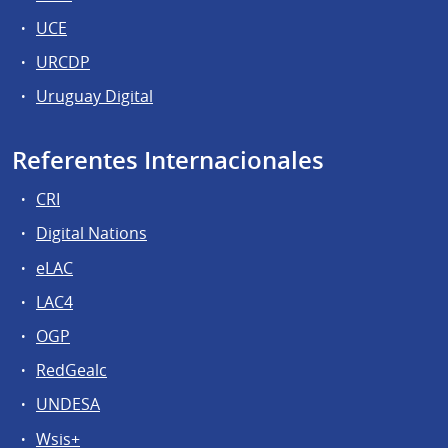
UCE
URCDP
Uruguay Digital
Referentes Internacionales
CRI
Digital Nations
eLAC
LAC4
OGP
RedGealc
UNDESA
Wsis+