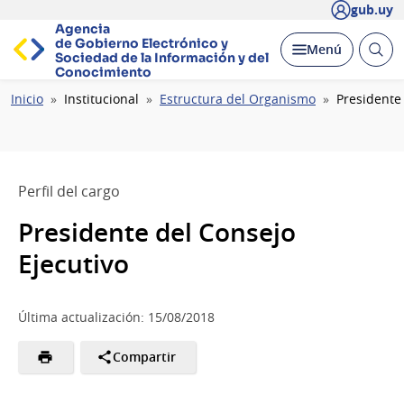
gub.uy
Agencia
de Gobierno Electrónico y
Abrir
Desplegar
Menú
Sociedad de la
Información y del
busc
Conocimiento
Ruta
Inicio
Institucional
Estructura del Organismo
Presidente 
de
navegación
Perfil del cargo
Presidente del Consejo
Ejecutivo
Última actualización: 15/08/2018
Compartir