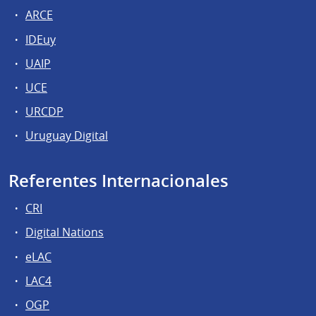
ARCE
IDEuy
UAIP
UCE
URCDP
Uruguay Digital
Referentes Internacionales
CRI
Digital Nations
eLAC
LAC4
OGP