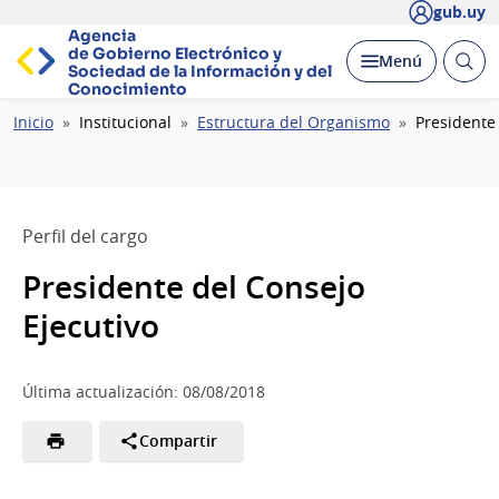
gub.uy
Agencia
de Gobierno Electrónico y
Abrir
Desplegar
Menú
Sociedad de la
Información y del
busc
Conocimiento
Ruta
Inicio
Institucional
Estructura del Organismo
Presidente 
de
navegación
Perfil del cargo
Presidente del Consejo
Ejecutivo
Última actualización: 08/08/2018
Compartir