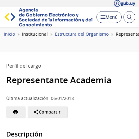
gub.uy
Agencia
de Gobierno Electrónico y
Abrir
Desplegar
Menú
Sociedad de la
Información y del
busc
Conocimiento
Ruta
Inicio
Institucional
Estructura del Organismo
Represent
de
navegación
Perfil del cargo
Representante Academia
Última actualización: 06/01/2018
Compartir
Descripción