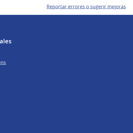
Reportar errores o sugerir mejoras
ales
ons