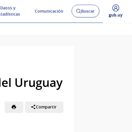
Datos y
Comunicación
Buscar
Abrir
stadísticas
Desplegar
gub.uy
buscador
menú
y
de
del Uruguay
Compartir