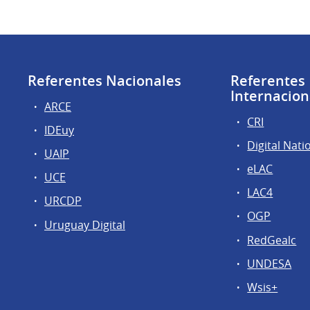
Referentes Nacionales
Referentes
Internacion
ARCE
CRI
IDEuy
Digital Nati
UAIP
eLAC
UCE
LAC4
URCDP
OGP
Uruguay Digital
RedGealc
UNDESA
Wsis+