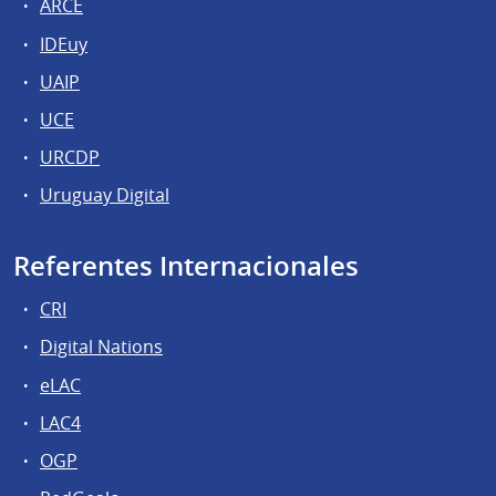
ARCE
IDEuy
UAIP
UCE
URCDP
Uruguay Digital
Referentes Internacionales
CRI
Digital Nations
eLAC
LAC4
OGP