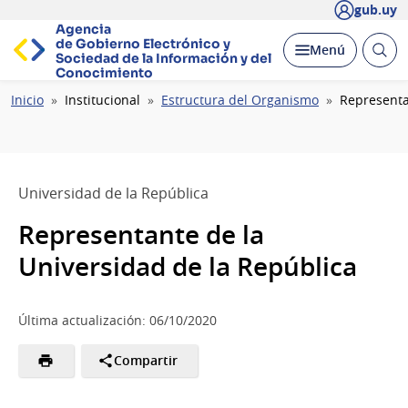
gub.uy
Agencia
de Gobierno Electrónico y
Abrir
Desplegar
Menú
Sociedad de la
Información y del
busc
Conocimiento
Ruta
Inicio
Institucional
Estructura del Organismo
Representa
de
navegación
Universidad de la República
Representante de la
Universidad de la República
Última actualización: 06/10/2020
Compartir