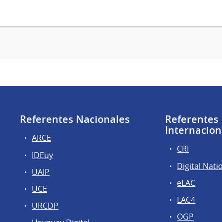
Referentes Nacionales
Referentes
Internacion
ARCE
CRI
IDEuy
Digital Nati
UAIP
eLAC
UCE
LAC4
URCDP
OGP