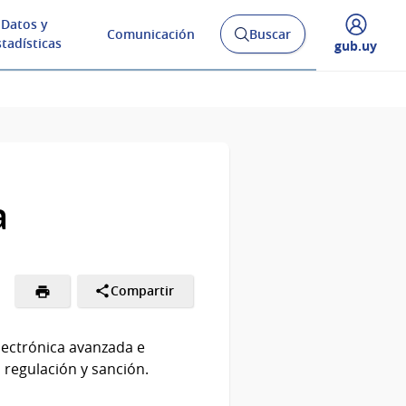
Datos y
Comunicación
Buscar
Abrir
stadísticas
Desplegar
gub.uy
buscador
menú
y
de
a
Compartir
electrónica avanzada e
, regulación y sanción.