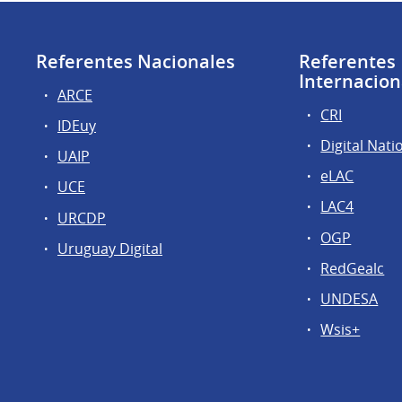
Referentes Nacionales
Referentes
Internacion
ARCE
CRI
IDEuy
Digital Nati
UAIP
eLAC
UCE
LAC4
URCDP
OGP
Uruguay Digital
RedGealc
UNDESA
Wsis+