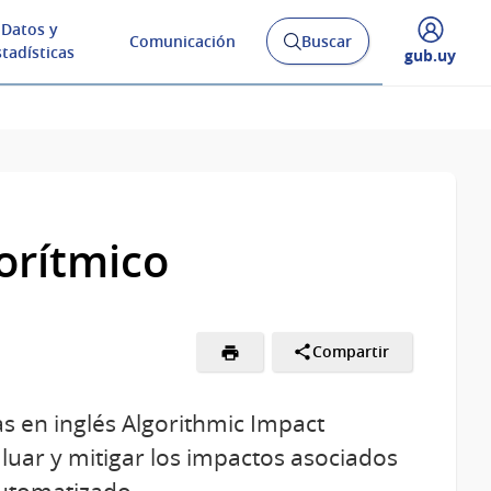
Datos y
Comunicación
Buscar
Abrir
stadísticas
Desplegar
gub.uy
buscador
menú
y
de
orítmico
Compartir
as en inglés Algorithmic Impact
luar y mitigar los impactos asociados