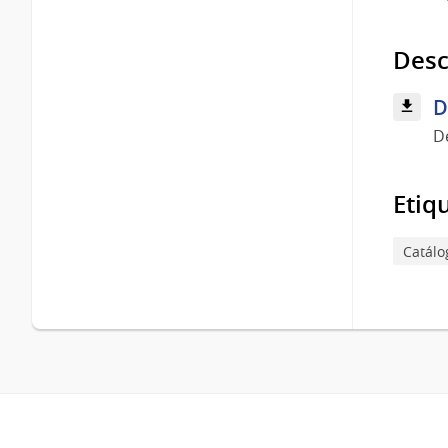
Desc
D
D
Etiq
Catálo