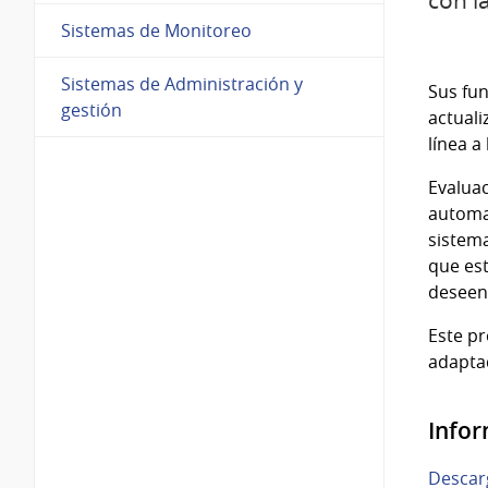
con l
Sistemas de Monitoreo
Sistemas de Administración y
Sus fun
gestión
actuali
línea a
Evaluac
automa
sistema
que est
deseen 
Este pr
adapta
Infor
Descar