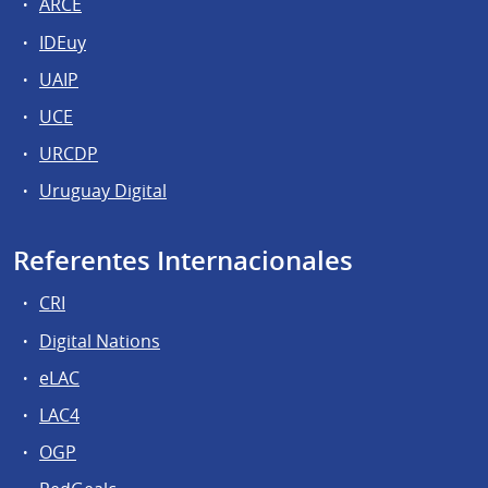
ARCE
IDEuy
UAIP
UCE
URCDP
Uruguay Digital
Referentes Internacionales
CRI
Digital Nations
eLAC
LAC4
OGP