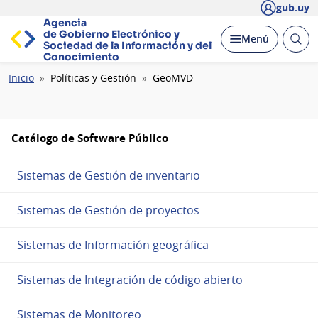
gub.uy
Agencia
de Gobierno Electrónico y
Abrir
Desplegar
Menú
Sociedad de la
Información y del
busc
Conocimiento
Ruta
Inicio
Políticas y Gestión
GeoMVD
de
navegación
Catálogo de Software Público
Sistemas de Gestión de inventario
Sistemas de Gestión de proyectos
Sistemas de Información geográfica
Sistemas de Integración de código abierto
Sistemas de Monitoreo