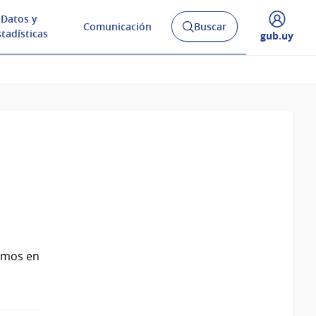
Datos y
Comunicación
Buscar
Abrir
stadísticas
Desplegar
gub.uy
buscador
menú
y
de
ismos en