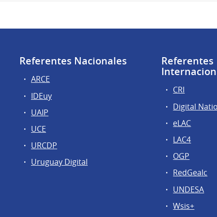
Referentes Nacionales
Referentes
Internacion
ARCE
CRI
IDEuy
Digital Nati
UAIP
eLAC
UCE
LAC4
URCDP
OGP
Uruguay Digital
RedGealc
UNDESA
Wsis+