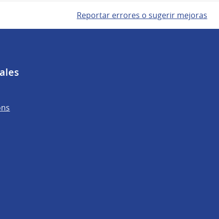
Reportar errores o sugerir mejoras
ales
ons