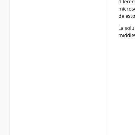
diferen
microse
de esto
La solu
middle