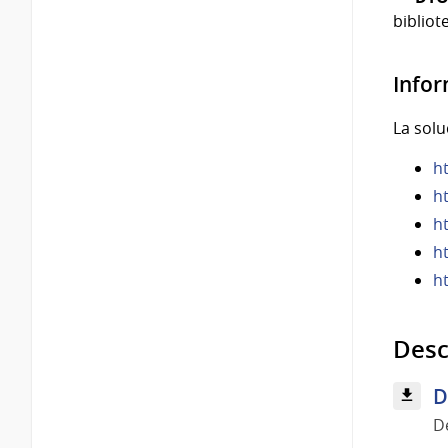
bibliot
Infor
La solu
h
h
h
h
h
Desc
D
D