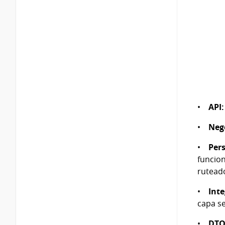
•
API:
•
Neg
•
Pers
funcion
ruteado
•
Inte
capa se
•
DTO 