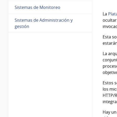
Sistemas de Monitoreo
La
Plat
Sistemas de Administración y
ocultar
gestión
invocac
Esta so
estará
La arqu
conjunt
proceso
objetiv
Estos s
los mic
HTTP/RE
integra
Hay un 