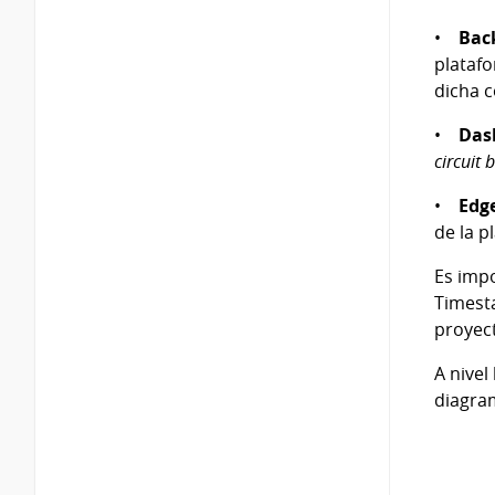
•
Back
platafo
dicha c
•
Das
circuit
•
Edg
de la p
Es imp
Timesta
proyec
A nivel
diagram