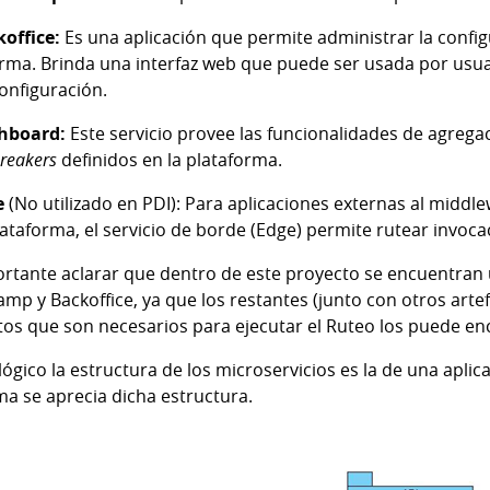
office:
Es una aplicación que permite administrar la configu
rma. Brinda una interfaz web que puede ser usada por usua
onfiguración.
hboard:
Este servicio provee las funcionalidades de agregac
 breakers
definidos en la plataforma.
e
(No utilizado en PDI): Para aplicaciones externas al middl
lataforma, el servicio de borde (Edge) permite rutear invoc
ortante aclarar que dentro de este proyecto se encuentran
mp y Backoffice, ya que los restantes (junto con otros arte
tos que son necesarios para ejecutar el Ruteo los puede e
 lógico la estructura de los microservicios es la de una apli
a se aprecia dicha estructura.