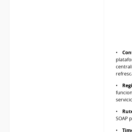
•
Con
platafo
central
refres
•
Reg
funcion
servici
•
Rut
SOAP pa
•
Tim