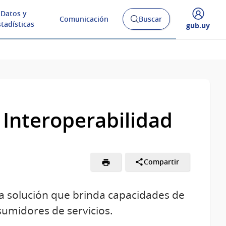
Datos y
Comunicación
Buscar
Abrir
stadísticas
Desplegar
gub.uy
buscador
menú
y
de
 Interoperabilidad
Compartir
na solución que brinda capacidades de
umidores de servicios.