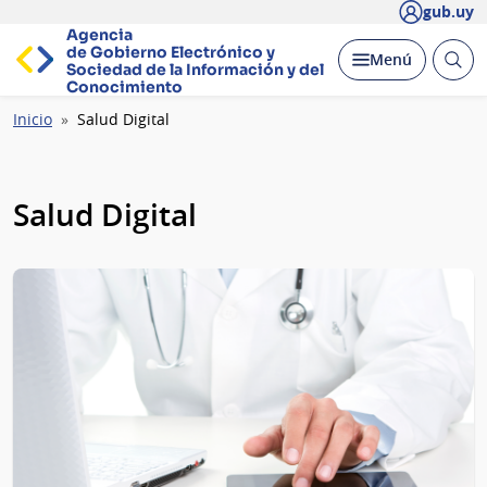
gub.uy
Agencia
de Gobierno Electrónico y
Abrir
Desplegar
Menú
Sociedad de la
Información y del
busc
Conocimiento
Ruta
Inicio
Salud Digital
de
navegación
Salud Digital