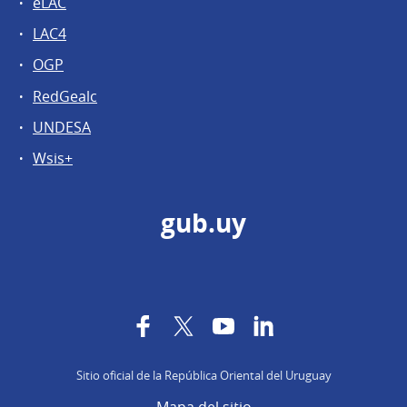
eLAC
LAC4
OGP
RedGealc
UNDESA
Wsis+
gub.uy
Facebook
Twitter
YouTube
LinkedIn
Sitio oficial de la República Oriental del Uruguay
Mapa del sitio