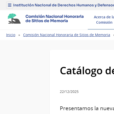
Institución Nacional de Derechos Humanos y Defensor
Menú
del
Institución
Comisión Nacional Honoraria
Acerca de l
Nacional
de
de Sitios de Memoria
Comisión
Derechos
Humanos
y
Ruta
Inicio
Comisión Nacional Honoraria de Sitios de Memoria
Defensoría
del
de
Pueblo
navegación
Catálogo d
22/12/2025
Presentamos la nueva 