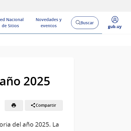
ed Nacional
Novedades y
Buscar
Abrir
de Sitios
eventos
Desplegar
gub.uy
buscador
menú
y
de
 año 2025
Compartir
oria del año 2025. La