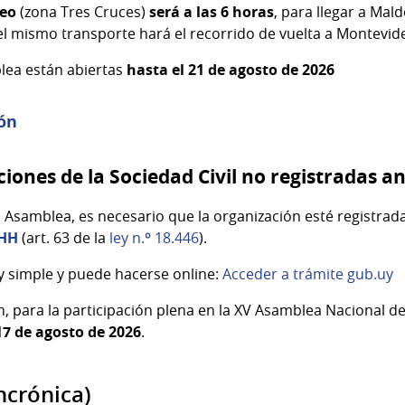
deo
(zona Tres Cruces)
será a las 6 horas
, para llegar a Mal
 el mismo transporte hará el recorrido de vuelta a Montevid
blea están abiertas
hasta el 21 de agosto de 2026
ión
ones de la Sociedad Civil no registradas 
a Asamblea, es necesario que la organización esté registrad
DHH
(art. 63 de la
ley n.º 18.446
).
uy simple y puede hacerse online:
Acceder a trámite gub.uy
ón, para la participación plena en la XV Asamblea Nacional
17 de agosto de 2026
.
incrónica)