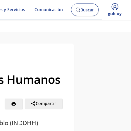
s y Servicios
Comunicación
Buscar
Abrir
Desplegar
gub.uy
buscador
menú
y
de
os Humanos
Compartir
eblo (INDDHH)