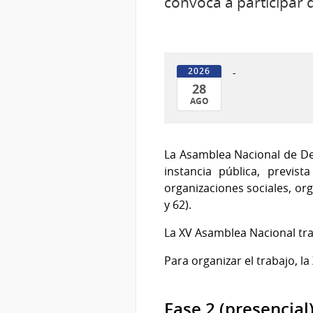
convoca a participar
-
2026
28
AGO
28
de
Ago
La Asamblea Nacional de De
del
instancia pública, previst
2026
organizaciones sociales, or
y 62).
La XV Asamblea Nacional trab
Para organizar el trabajo, l
Fase 2 (presencial