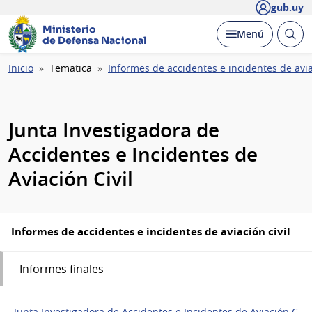
gub.uy
Ministerio
Abrir
Desplegar
Menú
de Defensa Nacional
busc
Ruta
Inicio
Tematica
Informes de accidentes e incidentes de avia
de
navegación
Junta Investigadora de
Accidentes e Incidentes de
Aviación Civil
Informes de accidentes e incidentes de aviación civil
Informes finales
Junta Investigadora de Accidentes e Incidentes de Aviación Civil