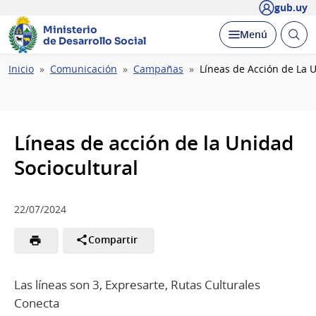
gub.uy
Ministerio
Abrir
Desplegar
Menú
de Desarrollo Social
busc
Ruta
Inicio
Comunicación
Campañas
Líneas de Acción de La 
de
navegación
Líneas de acción de la Unidad
Sociocultural
22/07/2024
Compartir
Las líneas son 3, Expresarte, Rutas Culturales
Conecta