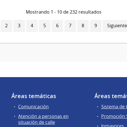
Mostrando 1 - 10 de 232 resultados
ina
Página
2
Página
3
Página
4
Página
5
Página
6
Página
7
Página
8
Página
9
Siguiente
Siguiente
ual
página
Áreas temáticas
Áreas temá
Comunicación
Sistema de
Atención a personas en
Promoción S
situación de calle
Inmayores