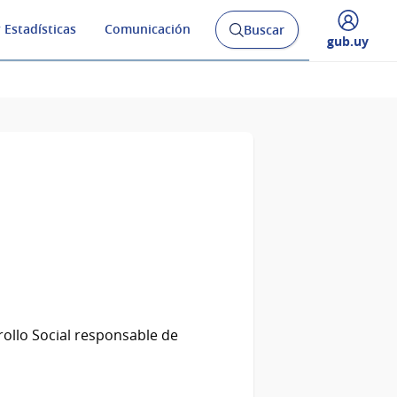
 Estadísticas
Comunicación
Buscar
Abrir
Desplegar
gub.uy
buscador
menú
y
de
rollo Social responsable de