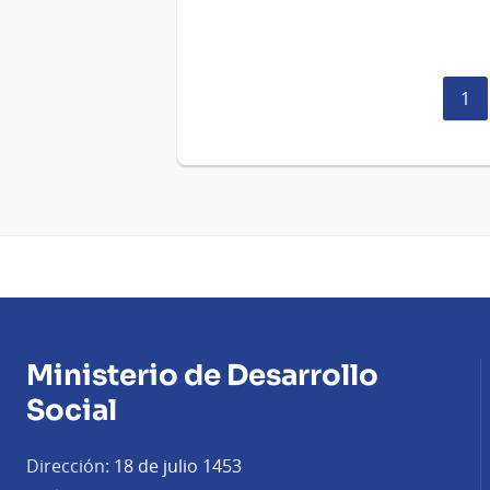
Pág
1
act
Ministerio de Desarrollo
Social
Dirección:
18 de julio 1453