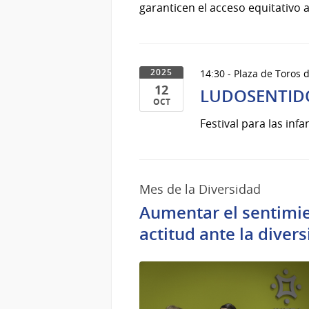
garanticen el acceso equitativo a l
14:30 - Plaza de Toros 
2025
12
LUDOSENTIDOS 
OCT
12
Festival para las inf
de
Oct
del
2025
Mes de la Diversidad
Aumentar el sentimie
actitud ante la diver