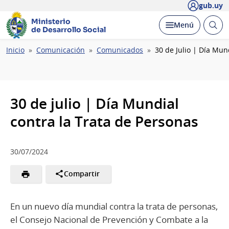
gub.uy
Ministerio
Abrir
Desplegar
Menú
de Desarrollo Social
busc
Ruta
Inicio
Comunicación
Comunicados
30 de Julio | Día Mun
de
navegación
30 de julio | Día Mundial
contra la Trata de Personas
30/07/2024
Compartir
En un nuevo día mundial contra la trata de personas,
el Consejo Nacional de Prevención y Combate a la