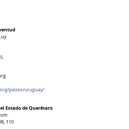
uventud
.uy
65
org
org/paises/uruguay/
del Estado de Querétaro
com
08, 110