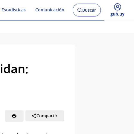
 Estadísticas
Comunicación
Buscar
Abrir
Desplegar
gub.uy
buscador
menú
y
de
idan:
Compartir