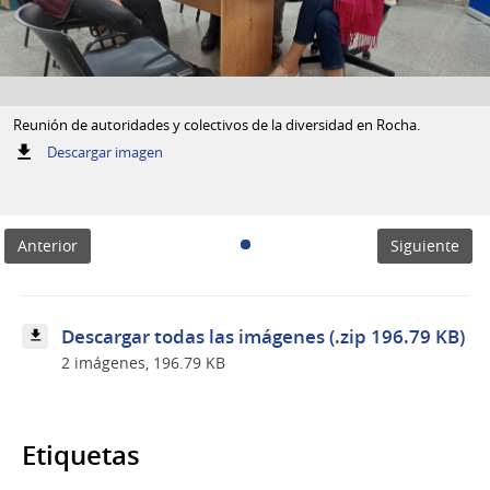
Reunión de autoridades y colectivos de la diversidad en Rocha.
:
Descargar imagen
Reunión
de
autoridades
y
Anterior
Siguiente
colectivos
de
la
diversidad
en
Descargar todas las imágenes (.zip 196.79 KB)
Rocha.
2 imágenes, 196.79 KB
Etiquetas