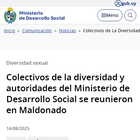
gub.uy
Ministerio
Abrir
Desplegar
Menú
de Desarrollo Social
busc
Ruta
Inicio
Comunicación
Noticias
Colectivos de La Diversida
de
navegación
Diversidad sexual
Colectivos de la diversidad y
autoridades del Ministerio de
Desarrollo Social se reunieron
en Maldonado
16/08/2025