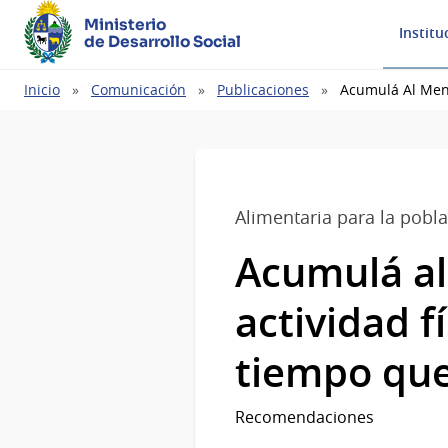
Ministerio
Institu
de Desarrollo Social
Ruta
Inicio
Comunicación
Publicaciones
Acumulá Al Men
de
navegación
Alimentaria para la pobl
Acumulá al
actividad f
tiempo qu
Recomendaciones