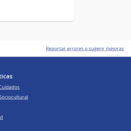
Reportar errores o sugerir mejoras
ticas
 Cuidados
ociocultural
ad