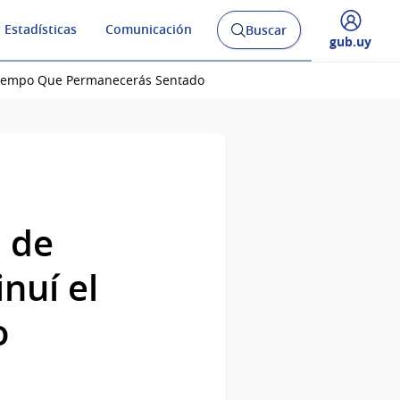
 Estadísticas
Comunicación
Buscar
Abrir
Desplegar
gub.uy
buscador
menú
y
de
 Tiempo Que Permanecerás Sentado
 de
nuí el
o