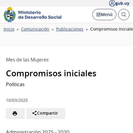
gub.uy
Ministerio
Abrir
Desplegar
Menú
de Desarrollo Social
busc
Ruta
Inicio
Comunicación
Publicaciones
Compromisos Iniciale
de
navegación
Mes de las Mujeres
Compromisos iniciales
Políticas
10/03/2025
Compartir
Administración 2025 - 2030