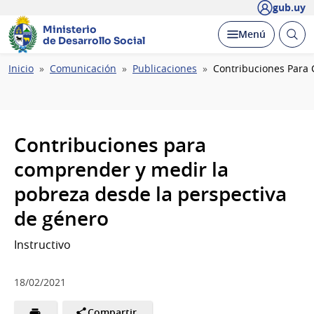
gub.uy
Ministerio
Abrir
Desplegar
Menú
de Desarrollo Social
busc
Ruta
Inicio
Comunicación
Publicaciones
Contribuciones Para
de
navegación
Contribuciones para
comprender y medir la
pobreza desde la perspectiva
de género
Instructivo
18/02/2021
Compartir