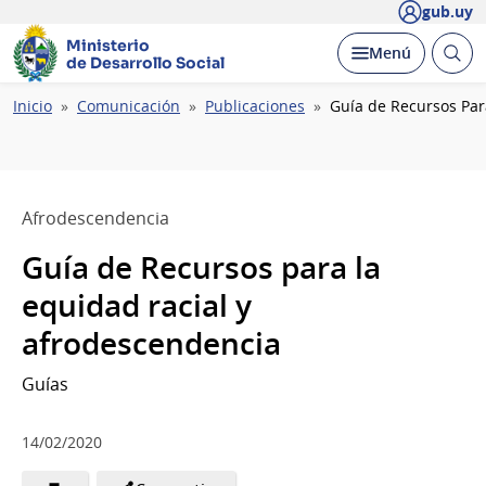
gub.uy
Ministerio
Abrir
Desplegar
Menú
de Desarrollo Social
busc
Ruta
Inicio
Comunicación
Publicaciones
Guía de Recursos Par
de
navegación
Afrodescendencia
Guía de Recursos para la
equidad racial y
afrodescendencia
Guías
14/02/2020