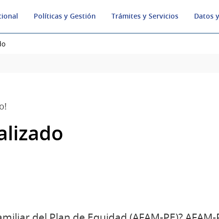
cional
Políticas y Gestión
Trámites y Servicios
Datos y
do
o!
alizado
amiliar del Plan de Equidad (AFAM-PE)? AFAM