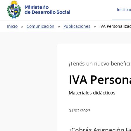
Ministerio
Institu
de Desarrollo Social
Ruta
Inicio
Comunicación
Publicaciones
IVA Personaliza
de
navegación
¡Tenés un nuevo benefici
IVA Person
Materiales didácticos
01/02/2023
¿Cobrás Asignación F