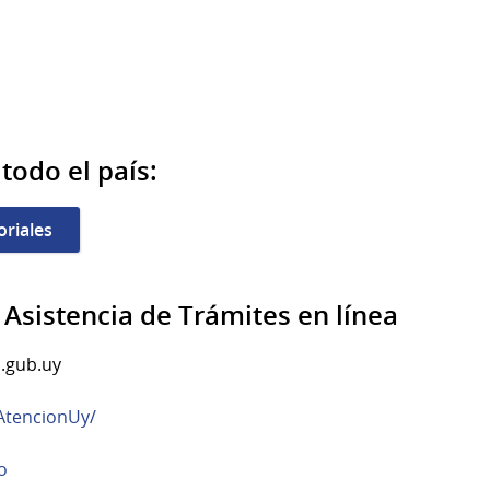
todo el país:
oriales
y Asistencia de Trámites en línea
.gub.uy
AtencionUy/
o