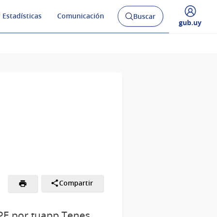
 Estadísticas
Comunicación
Buscar
Abrir
Desplegar
gub.uy
buscador
menú
y
de
Compartir
-PE por tuapp Tenes