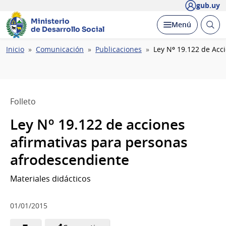
gub.uy
Ministerio
Abrir
Desplegar
Menú
de Desarrollo Social
busc
Ruta
Inicio
Comunicación
Publicaciones
Ley Nº 19.122 de Acc
de
navegación
Folleto
Ley Nº 19.122 de acciones
afirmativas para personas
afrodescendiente
Materiales didácticos
01/01/2015