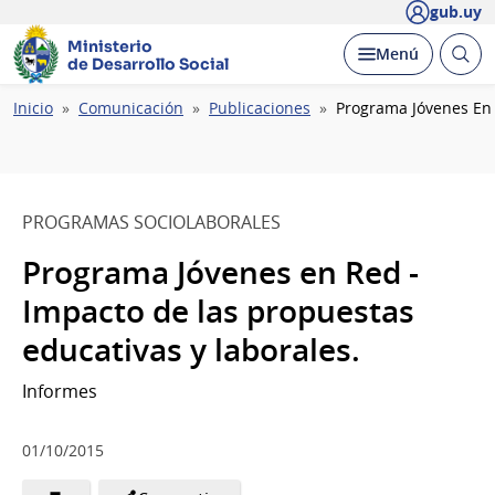
gub.uy
Ministerio
Abrir
Desplegar
Menú
de Desarrollo Social
busc
Ruta
Inicio
Comunicación
Publicaciones
Programa Jóvenes En 
de
navegación
PROGRAMAS SOCIOLABORALES
Programa Jóvenes en Red -
Impacto de las propuestas
educativas y laborales.
Informes
01/10/2015