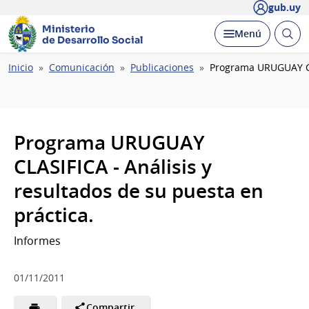
gub.uy
Ministerio
Abrir
Desplegar
Menú
de Desarrollo Social
busc
Ruta
Inicio
Comunicación
Publicaciones
Programa URUGUAY CLA
de
navegación
Programa URUGUAY
CLASIFICA - Análisis y
resultados de su puesta en
práctica.
Informes
01/11/2011
Compartir