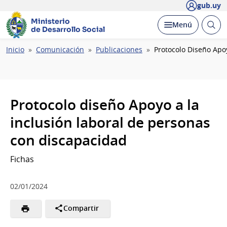
gub.uy
Ministerio
Abrir
Desplegar
Menú
de Desarrollo Social
busc
Ruta
Inicio
Comunicación
Publicaciones
Protocolo Diseño Apo
de
navegación
Protocolo diseño Apoyo a la
inclusión laboral de personas
con discapacidad
Fichas
02/01/2024
Compartir