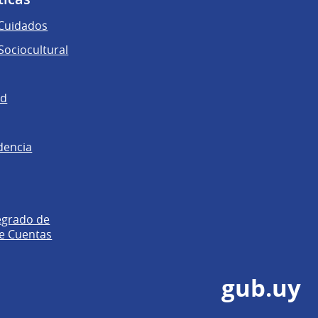
 Cuidados
ociocultural
ad
dencia
egrado de
e Cuentas
gub.uy