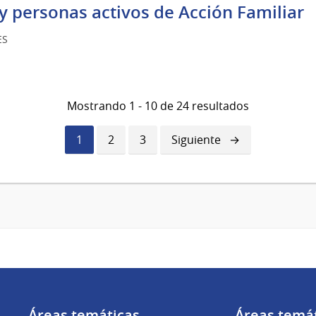
y personas activos de Acción Familiar
ES
Mostrando 1 - 10 de 24 resultados
Página
1
Página
2
Página
3
Siguiente
Siguiente
actual
página
Áreas temáticas
Áreas temá