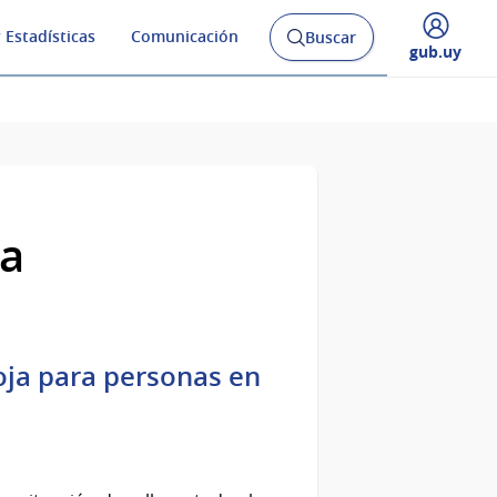
 Estadísticas
Comunicación
Buscar
Abrir
Desplegar
gub.uy
buscador
menú
y
de
za
Roja para personas en