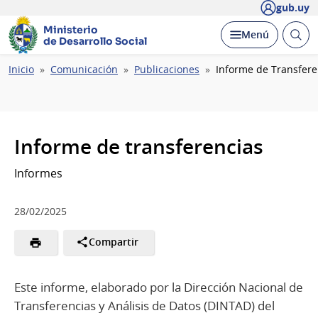
gub.uy
Ministerio
Abrir
Desplegar
Menú
de Desarrollo Social
busc
Ruta
Inicio
Comunicación
Publicaciones
Informe de Transfere
de
navegación
Informe de transferencias
Informes
28/02/2025
Compartir
Este informe, elaborado por la Dirección Nacional de
Transferencias y Análisis de Datos (DINTAD) del