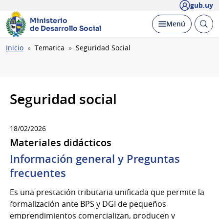
gub.uy
Ministerio
Abrir
Desplegar
Menú
de Desarrollo Social
busc
Ruta
Inicio
Tematica
Seguridad Social
de
navegación
Seguridad social
18/02/2026
Materiales didácticos
Información general y Preguntas
frecuentes
Es una prestación tributaria unificada que permite la
formalización ante BPS y DGI de pequeños
emprendimientos comercializan, producen y