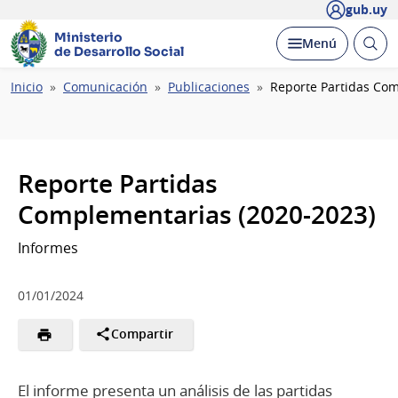
gub.uy
Ministerio
Abrir
Desplegar
Menú
de Desarrollo Social
busc
Ruta
Inicio
Comunicación
Publicaciones
Reporte Partidas Com
de
navegación
Reporte Partidas
Complementarias (2020-2023)
Informes
01/01/2024
Compartir
El informe presenta un análisis de las partidas