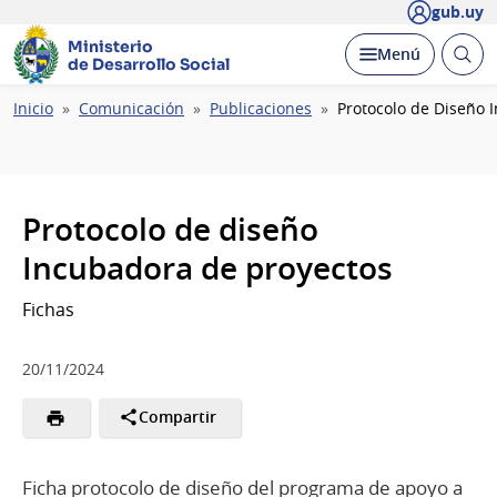
gub.uy
Ministerio
Abrir
Desplegar
Menú
de Desarrollo Social
busc
Ruta
Inicio
Comunicación
Publicaciones
Protocolo de Diseño 
de
navegación
Protocolo de diseño
Incubadora de proyectos
Fichas
20/11/2024
Compartir
Ficha protocolo de diseño del programa de apoyo a