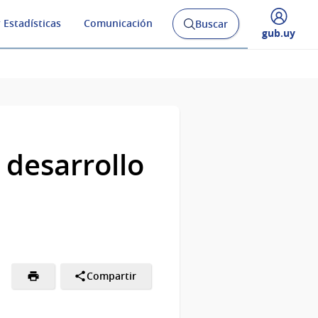
 Estadísticas
Comunicación
Buscar
Abrir
Desplegar
gub.uy
buscador
menú
y
de
 desarrollo
Compartir