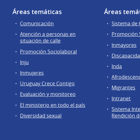
Áreas temáticas
Áreas temá
Comunicación
Sistema de
Atención a personas en
Promoción S
situación de calle
Inmayores
Promoción Sociolaboral
Discapacid
Inju
Inda
Inmujeres
Afrodescen
Uruguay Crece Contigo
Migrantes
Evaluación y monitoreo
Intranet
El ministerio en todo el país
Sistema Int
Diversidad sexual
Rendición d