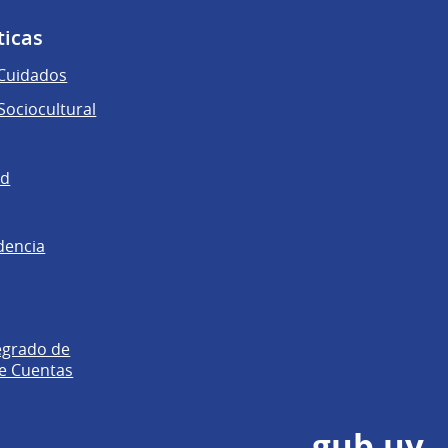
ticas
 Cuidados
ociocultural
ad
dencia
egrado de
e Cuentas
gub.uy