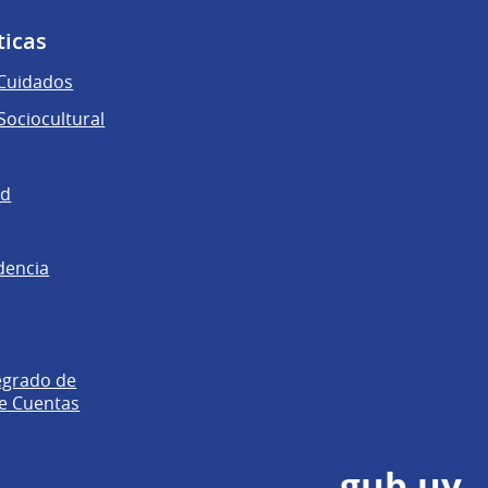
ticas
 Cuidados
ociocultural
ad
dencia
egrado de
e Cuentas
gub.uy