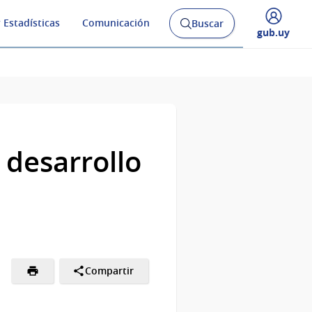
 Estadísticas
Comunicación
Buscar
Abrir
Desplegar
gub.uy
buscador
menú
y
de
 desarrollo
Compartir