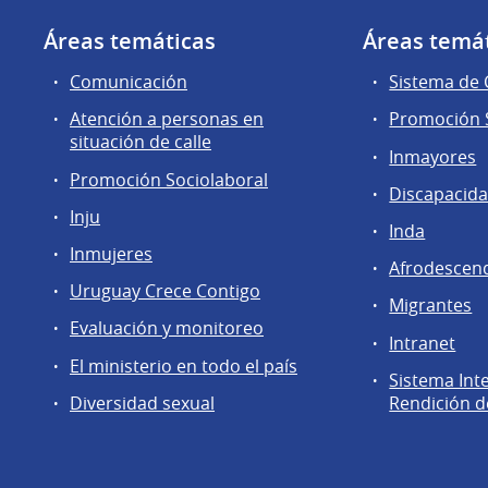
Áreas temáticas
Áreas temá
Comunicación
Sistema de
Atención a personas en
Promoción S
situación de calle
Inmayores
Promoción Sociolaboral
Discapacid
Inju
Inda
Inmujeres
Afrodescen
Uruguay Crece Contigo
Migrantes
Evaluación y monitoreo
Intranet
El ministerio en todo el país
Sistema Int
Diversidad sexual
Rendición d