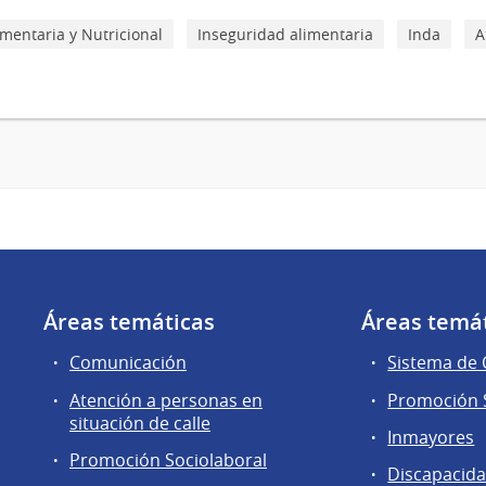
mentaria y Nutricional
Inseguridad alimentaria
Inda
A
Áreas temáticas
Áreas temá
Comunicación
Sistema de
Atención a personas en
Promoción S
situación de calle
Inmayores
Promoción Sociolaboral
Discapacid