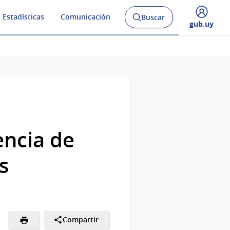
 Estadísticas
Comunicación
Buscar
Abrir
Desplegar
gub.uy
buscador
menú
y
de
encia de
s
Compartir