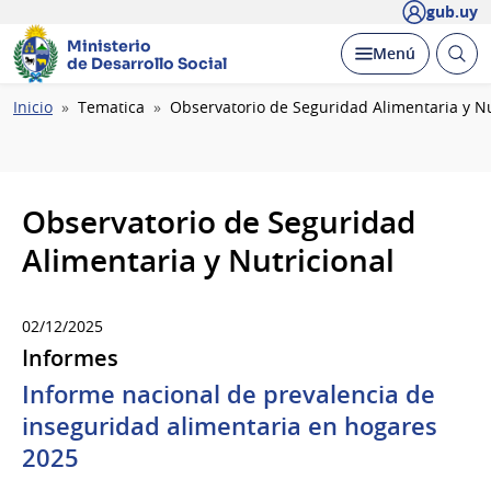
gub.uy
Ministerio
Abrir
Desplegar
Menú
de Desarrollo Social
busc
Ruta
Inicio
Tematica
Observatorio de Seguridad Alimentaria y Nu
de
navegación
Observatorio de Seguridad
Alimentaria y Nutricional
02/12/2025
Informes
Informe nacional de prevalencia de
inseguridad alimentaria en hogares
2025