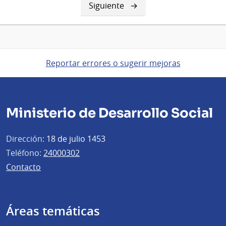
Siguiente
Siguiente
página
Reportar errores o sugerir mejoras
Ministerio de Desarrollo Social
Dirección:
18 de julio 1453
Teléfono:
24000302
Contacto
Áreas temáticas