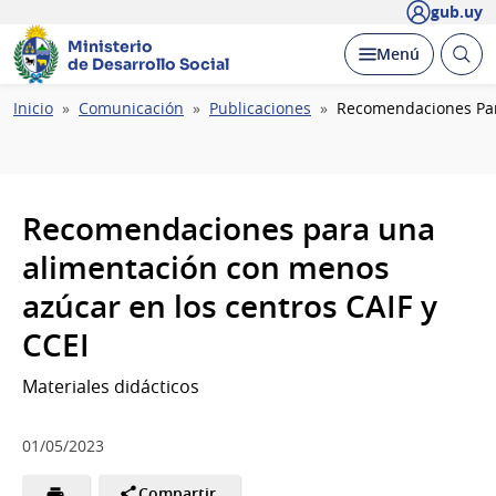
gub.uy
Ministerio
Abrir
Desplegar
Menú
de Desarrollo Social
busc
Ruta
Inicio
Comunicación
Publicaciones
Recomendaciones Par
de
navegación
Recomendaciones para una
alimentación con menos
azúcar en los centros CAIF y
CCEI
Materiales didácticos
01/05/2023
Compartir