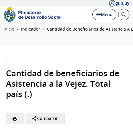
gub.uy
Ministerio
Abrir
Desplegar
Menú
de Desarrollo Social
busc
Ruta
Inicio
Indicador
Cantidad de Beneficiarios de Asistencia A L
de
navegación
.
Cantidad de beneficiarios de
Asistencia a la Vejez. Total
país (.)
Compartir