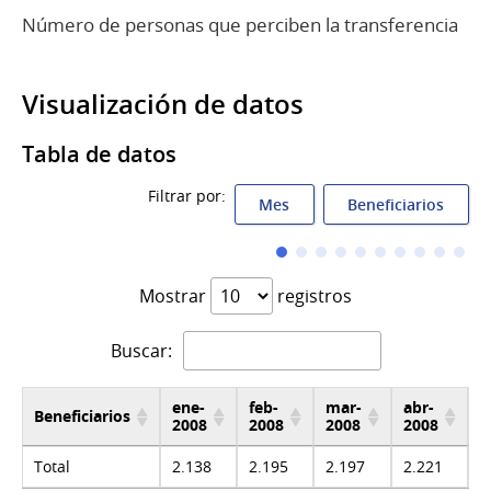
Número de personas que perciben la transferencia
Visualización de datos
Tabla de datos
Filtrar por:
Mes
Beneficiarios
Mostrar
registros
Buscar:
ene-
feb-
mar-
abr-
m
Beneficiarios
2008
2008
2008
2008
2
Total
2.138
2.195
2.197
2.221
2